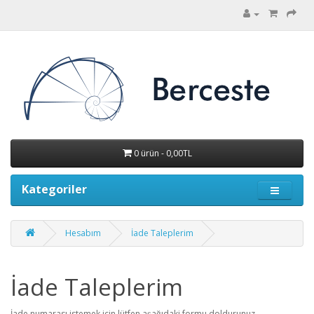
0 ürün - 0,00TL
Kategoriler
Hesabım
İade Taleplerim
İade Taleplerim
İade numarası istemek için lütfen aşağıdaki formu doldurunuz.